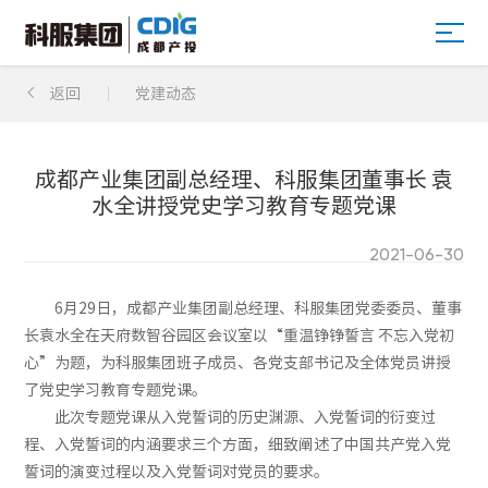

返回
党建动态
成都产业集团副总经理、科服集团董事长 袁
水全讲授党史学习教育专题党课
2021-06-30
6月29日，成都产业集团副总经理、科服集团党委委员、董事
长袁水全在天府数智谷园区会议室以“重温铮铮誓言 不忘入党初
心”为题，为科服集团班子成员、各党支部书记及全体党员讲授
了党史学习教育专题党课。
此次专题党课从入党誓词的历史渊源、入党誓词的衍变过
程、入党誓词的内涵要求三个方面，细致阐述了中国共产党入党
誓词的演变过程以及入党誓词对党员的要求。