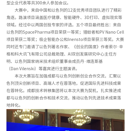
型企业代表等共300余人参加会议。
大赛中，来自中国和以色列的12支优秀项目团队进行了精彩
角逐。路演项目涵盖医疗健康、智能硬件、3D打印、虚拟现实等
领域。经过中以两国创投专家的评选，五个项目最终胜出：来自
以色列的SpacePharma项目荣获一等奖；猎蚊者和PV Nano Cell
项目荣获二等奖；极企智能办公和Inensto项目荣获三等奖。大赛
同时还专门邀请了以色列著名作家、《创业的国度》作者索尔·辛
格和科大讯飞有限公司总裁助理、AI双创发展研究中心主任方
明、以色列国家纳米技术组织董事会成员丹·维连斯基
（Dan Vilenski）等嘉宾进行主题演讲。
本次大赛旨在加强成都与以色列创新创业合作交流，汇聚以
色列顶尖创新项目、高端人才在蓉落地，促进国际先进科技成果
在蓉转化。成都技术转移集团将以本次大赛为契机，扎实推进成
都与以色列的创新合作和技术交流，推动以色列先进技术成果落
地转化。